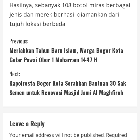
Hasilnya, sebanyak 108 botol miras berbagai
jenis dan merek berhasil diamankan dari
tujuh lokasi berbeda
C
Previous:
Meriahkan Tahun Baru Islam, Warga Bogor Kota
o
Gelar Pawai Obor 1 Muharram 1447 H
n
Next:
t
Kapolresta Bogor Kota Serahkan Bantuan 30 Sak
i
Semen untuk Renovasi Masjid Jami Al Maghfiroh
n
u
Leave a Reply
e
Your email address will not be published.
Required