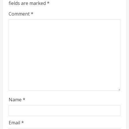
fields are marked
*
R
Comment
*
e
a
d
i
n
g
Name
*
Email
*