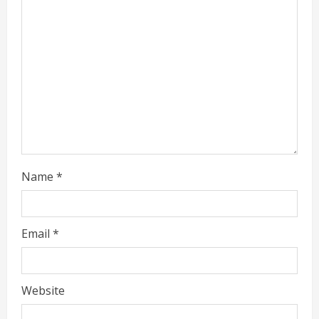
d
i
n
g
Name
*
Email
*
Website