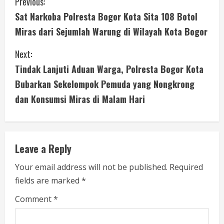
C
Previous:
Sat Narkoba Polresta Bogor Kota Sita 108 Botol
o
Miras dari Sejumlah Warung di Wilayah Kota Bogor
n
Next:
t
Tindak Lanjuti Aduan Warga, Polresta Bogor Kota
i
Bubarkan Sekelompok Pemuda yang Nongkrong
dan Konsumsi Miras di Malam Hari
n
u
e
Leave a Reply
R
Your email address will not be published.
Required
fields are marked
*
e
Comment
*
a