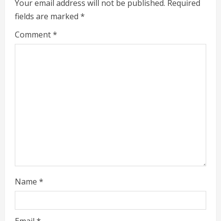
Your email address will not be published.
Required
e
fields are marked
*
a
Comment
*
d
i
n
g
Name
*
Email
*