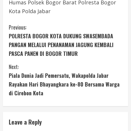
Humas Polsek Bogor Barat Polresta Bogor
Kota Polda Jabar
C
Previous:
POLRESTA BOGOR KOTA DUKUNG SWASEMBADA
o
PANGAN MELALUI PENANAMAN JAGUNG KEMBALI
n
PASCA PANEN DI BOGOR TIMUR
t
Next:
i
Piala Dunia Jadi Pemersatu, Wakapolda Jabar
Rayakan Hari Bhayangkara ke-80 Bersama Warga
n
di Cirebon Kota
u
e
Leave a Reply
R