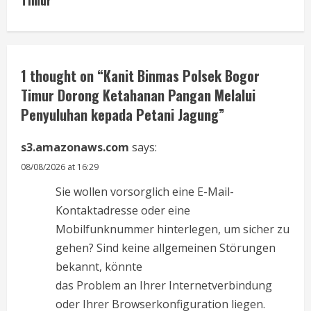
Timur
u
e
R
1 thought on “
Kanit Binmas Polsek Bogor
Timur Dorong Ketahanan Pangan Melalui
e
Penyuluhan kepada Petani Jagung
”
a
s3.amazonaws.com
says:
d
08/08/2026 at 16:29
i
Sie wollen vorsorglich eine E-Mail-
Kontaktadresse oder eine
n
Mobilfunknummer hinterlegen, um sicher zu
g
gehen? Sind keine allgemeinen Störungen
bekannt, könnte
das Problem an Ihrer Internet­verbindung
oder Ihrer Browser­konfiguration liegen.