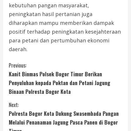
kebutuhan pangan masyarakat,
peningkatan hasil pertanian juga
diharapkan mampu memberikan dampak
positif terhadap peningkatan kesejahteraan
para petani dan pertumbuhan ekonomi
daerah.
C
Previous:
Kanit Binmas Polsek Bogor Timur Berikan
o
Penyuluhan kepada Poktan dan Petani Jagung
n
Binaan Polresta Bogor Kota
t
Next:
i
Polresta Bogor Kota Dukung Swasembada Pangan
Melalui Penanaman Jagung Pasca Panen di Bogor
n