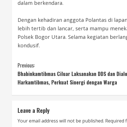
dalam berkendara.
Dengan kehadiran anggota Polantas di lapang
lebih tertib dan lancar, serta mampu mene
Polsek Bogor Utara. Selama kegiatan berlang
kondusif.
C
Previous:
Bhabinkamtibmas Ciluar Laksanakan DDS dan Dialo
o
Harkamtibmas, Perkuat Sinergi dengan Warga
n
t
Leave a Reply
i
Your email address will not be published.
Required 
n