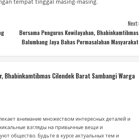
ngan tempat tinggal masing-masing.
Next:
ng
Bersama Pengurus Kewilayahan, Bhabinkamtibmas
Balumbang Jaya Bahas Permasalahan Masyarakat
r, Bhabinkamtibmas Cilendek Barat Sambangi Warga
екает внимание множеством интересных деталей и
никальные взгляды на привычные вещи и
ют общество. Будьте в курсе актуальных тем и