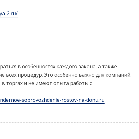
ya-2.ru/
аться в особенностях каждого закона, а также
е всех процедур. Это особенно важно для компаний,
в торгах и не имеют опыта работы с
tendernoe-soprovozhdenie-rostov-na-donu.ru