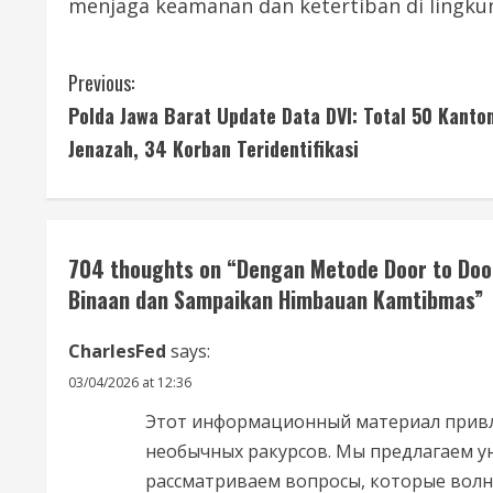
menjaga keamanan dan ketertiban di lingku
C
Previous:
Polda Jawa Barat Update Data DVI: Total 50 Kanto
o
Jenazah, 34 Korban Teridentifikasi
n
t
i
704 thoughts on “
Dengan Metode Door to Doo
Binaan dan Sampaikan Himbauan Kamtibmas
”
n
CharlesFed
says:
u
03/04/2026 at 12:36
e
Этот информационный материал привл
R
необычных ракурсов. Мы предлагаем у
рассматриваем вопросы, которые волну