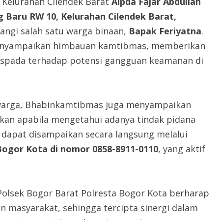
 Kelurahan Cilendek Barat
Aipda Fajar Abdullah
 Baru RW 10, Kelurahan Cilendek Barat,
ngi salah satu warga binaan,
Bapak Feriyatna
.
enyampaikan himbauan kamtibmas, memberikan
 waspada terhadap potensi gangguan keamanan di
 warga, Bhabinkamtibmas juga menyampaikan
kan apabila mengetahui adanya tindak pidana
apat disampaikan secara langsung melalui
ogor Kota di nomor 0858-8911-0110
, yang aktif
 Polsek Bogor Barat Polresta Bogor Kota berharap
an masyarakat, sehingga tercipta sinergi dalam