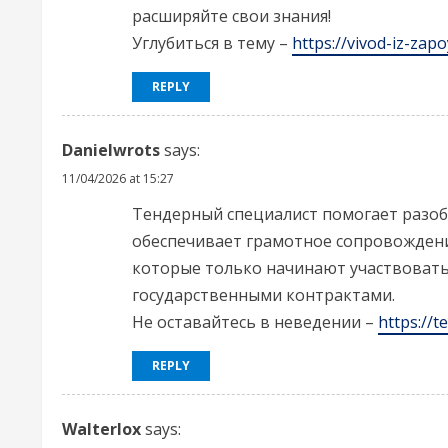
e
расширяйте свои знания!
a
Углубиться в тему –
https://vivod-iz-zapo
d
REPLY
i
Danielwrots
says:
n
11/04/2026 at 15:27
g
Тендерный специалист помогает разобр
обеспечивает грамотное сопровождени
которые только начинают участвовать 
государственными контрактами.
Не оставайтесь в неведении –
https://
REPLY
Walterlox
says: