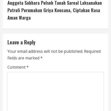
t
Anggota Sabhara Polsek Tanah Sareal Laksanakan
i
Patroli Perumahan Griya Kencana, Ciptakan Rasa
Aman Warga
n
u
e
Leave a Reply
R
Your email address will not be published.
Required
fields are marked
*
e
Comment
*
a
d
i
n