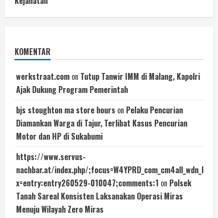
Kejahatan
KOMENTAR
werkstraat.com
on
Tutup Tanwir IMM di Malang, Kapolri
Ajak Dukung Program Pemerintah
bjs stoughton ma store hours
on
Pelaku Pencurian
Diamankan Warga di Tajur, Terlibat Kasus Pencurian
Motor dan HP di Sukabumi
https://www.servus-
nachbar.at/index.php/;focus=W4YPRD_com_cm4all_wdn_Fl
x=entry:entry260529-010047;comments:1
on
Polsek
Tanah Sareal Konsisten Laksanakan Operasi Miras
Menuju Wilayah Zero Miras