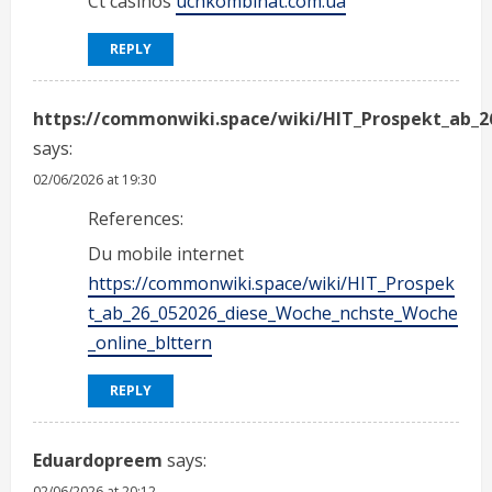
Ct casinos
uchkombinat.com.ua
REPLY
https://commonwiki.space/wiki/HIT_Prospekt_ab_2
says:
02/06/2026 at 19:30
References:
Du mobile internet
https://commonwiki.space/wiki/HIT_Prospek
t_ab_26_052026_diese_Woche_nchste_Woche
_online_blttern
REPLY
Eduardopreem
says:
02/06/2026 at 20:12