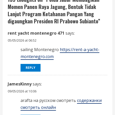
R
Momen Panen Raya Jagung, Bentuk Tidak
e
Lanjut Program Ketahanan Pangan Yang
a
digaungkan Presiden RI Prabowo Subianto
”
d
rent yacht montenegro 471
says:
05/05/2026 at 06:52
i
sailing Montenegro
https://rent-a-yacht-
n
montenegro.com
g
REPLY
JamesKinny
says:
09/05/2026 at 10:06
arafta на русском смотреть
содержанки
смотреть онлайн