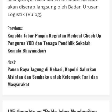
akan diserap langsung oleh Badan Urusan
Logistik (Bulog).
C
Previous:
Kapolda Jabar Pimpin Kegiatan Medical Check Up
o
Pengurus YKB dan Tenaga Pendidik Sekolah
n
Kemala Bhayangkari
t
Next:
i
Panen Raya Jagung di Bekasi, Kapolri Salurkan
Alsintan dan Sembako untuk Kelompok Tani dan
n
Masyarakat
u
e
135 thoughts on “
Polda Jabar Membagikan