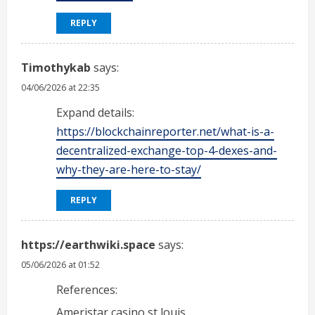
REPLY
Timothykab
says:
04/06/2026 at 22:35
Expand details:
https://blockchainreporter.net/what-is-a-
decentralized-exchange-top-4-dexes-and-
why-they-are-here-to-stay/
REPLY
https://earthwiki.space
says:
05/06/2026 at 01:52
References:
Ameristar casino st louis