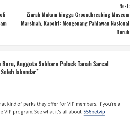
Next:
oli
Ziarah Makam hingga Groundbreaking Museum
lam
Marsinah, Kapolri: Mengenang Pahlawan Nasional
Buruh
n Baru, Anggota Sabhara Polsek Tanah Sareal
 Soleh Iskandar
”
 kind of perks they offer for VIP members. If you’re a
he VIP program. See what it’s all about:
556betvip