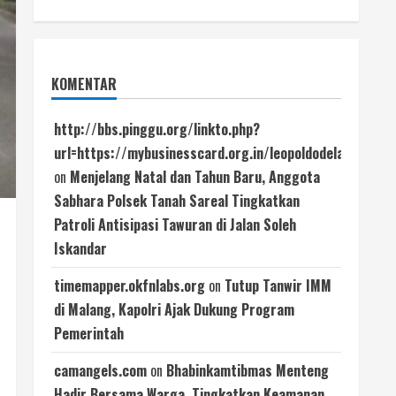
KOMENTAR
http://bbs.pinggu.org/linkto.php?
url=https://mybusinesscard.org.in/leopoldodelaco
on
Menjelang Natal dan Tahun Baru, Anggota
Sabhara Polsek Tanah Sareal Tingkatkan
Patroli Antisipasi Tawuran di Jalan Soleh
Iskandar
timemapper.okfnlabs.org
on
Tutup Tanwir IMM
di Malang, Kapolri Ajak Dukung Program
Pemerintah
camangels.com
on
Bhabinkamtibmas Menteng
Hadir Bersama Warga, Tingkatkan Keamanan