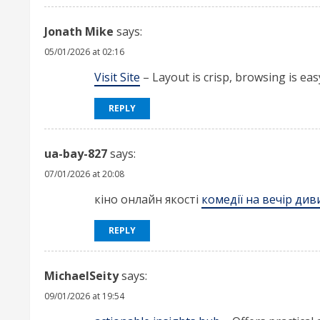
d
Jonath Mike
says:
i
05/01/2026 at 02:16
Visit Site
– Layout is crisp, browsing is eas
n
g
REPLY
ua-bay-827
says:
07/01/2026 at 20:08
кіно онлайн якості
комедії на вечір ди
REPLY
MichaelSeity
says:
09/01/2026 at 19:54