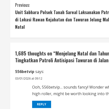
C
Previous:
Unit Sabhara Polsek Tanah Sareal Laksanakan Patr
o
di Lokasi Rawan Kejahatan dan Tawuran Jelang Ma
n
Natal
t
i
1,685 thoughts on “
Menjelang Natal dan Tahu
n
Tingkatkan Patroli Antisipasi Tawuran di Jalan
u
556betvip
says:
e
03/01/2026 at 09:12
R
Ooh, 556betvip… sounds fancy! Wonder what
high roller, might be worth looking into t
e
REPLY
a