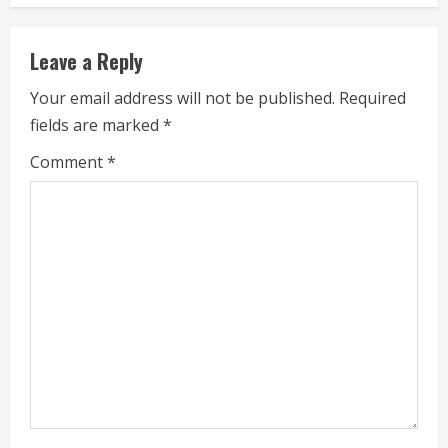
e
Leave a Reply
R
Your email address will not be published.
Required
e
fields are marked
*
a
Comment
*
d
i
n
g