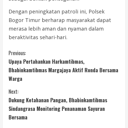
Dengan peningkatan patroli ini, Polsek
Bogor Timur berharap masyarakat dapat
merasa lebih aman dan nyaman dalam
beraktivitas sehari-hari.
C
Previous:
Upaya Pertahankan Harkamtibmas,
o
Bhabinkamtibmas Margajaya Aktif Ronda Bersama
n
Warga
t
Next:
i
Dukung Ketahanan Pangan, Bhabinkamtibmas
Sindangrasa Monitoring Penanaman Sayuran
n
Bersama
u