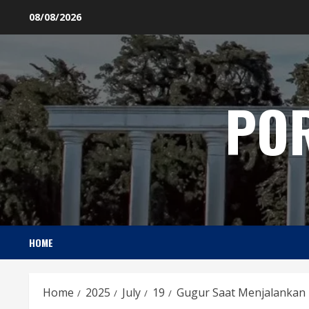
Skip
08/08/2026
to
content
PO
HOME
Home
2025
July
19
Gugur Saat Menjalankan 