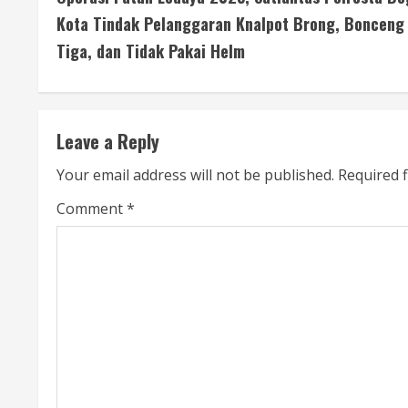
o
Kota Tindak Pelanggaran Knalpot Brong, Bonceng
n
Tiga, dan Tidak Pakai Helm
t
i
Leave a Reply
n
Your email address will not be published.
Required 
u
Comment
*
e
R
e
a
d