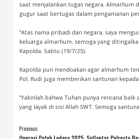
saat menjalankan tugas negara. Almarhum d
gugur saat bertugas dalam pengamanan pest
“Atas nama pribadi dan negara, saya mengu
keluarga almarhum, semoga yang ditingalkan
Kapolda, Sabtu (19/7/25).
Kapolda pun mendoakan agar almarhum tempat 
Pol. Rudi juga memberikan santunan kepada
“Yakinlah bahwa Tuhan punya rencana baik 
yang layak di sisi Allah SWT. Semoga santun
C
Previous:
Operasi Patuh Lodaya 2025, Satlantas Polresta Bo