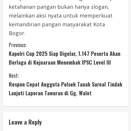
ketahanan pangan bukan hanya slogan,
melainkan aksi nyata untuk memperkuat
kemandirian pangan masyarakat Kota
Bogor.
C
Previous:
Kapolri Cup 2025 Siap Digelar, 1.147 Peserta Akan
o
Berlaga di Kejuaraan Menembak IPSC Level III
n
Next:
t
Respon Cepat Anggota Polsek Tanah Sareal Tindak
i
Lanjuti Laporan Tawuran di Gg. Walet
n
u
Leave a Reply