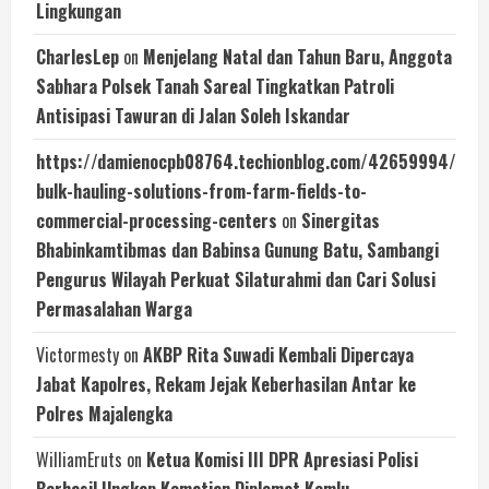
Lingkungan
CharlesLep
on
Menjelang Natal dan Tahun Baru, Anggota
Sabhara Polsek Tanah Sareal Tingkatkan Patroli
Antisipasi Tawuran di Jalan Soleh Iskandar
https://damienocpb08764.techionblog.com/42659994/comp
bulk-hauling-solutions-from-farm-fields-to-
commercial-processing-centers
on
Sinergitas
Bhabinkamtibmas dan Babinsa Gunung Batu, Sambangi
Pengurus Wilayah Perkuat Silaturahmi dan Cari Solusi
Permasalahan Warga
Victormesty
on
AKBP Rita Suwadi Kembali Dipercaya
Jabat Kapolres, Rekam Jejak Keberhasilan Antar ke
Polres Majalengka
WilliamEruts
on
Ketua Komisi III DPR Apresiasi Polisi
Berhasil Ungkap Kematian Diplomat Kemlu