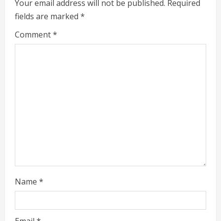
e
Your email address will not be published.
Required
fields are marked
*
R
Comment
*
e
a
d
i
n
g
Name
*
Email
*