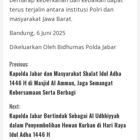
berharap keberkahan dan kebaikan dapat
terus terjalin antara institusi Polri dan
masyarakat Jawa Barat.
Bandung, 6 Juni 2025
Dikeluarkan Oleh Bidhumas Polda Jabar
C
Previous:
Kapolda Jabar dan Masyarakat Shalat Idul Adha
o
1446 H di Masjid Al Amman, Jaga Semangat
n
Kebersamaan Serta Berbagi
t
Next:
i
Kapolda Jabar Bertindak Sebagai Al Udhhiyyah
dalam Penyembelihan Hewan Kurban di Hari Raya
n
Idul Adha 1446 H