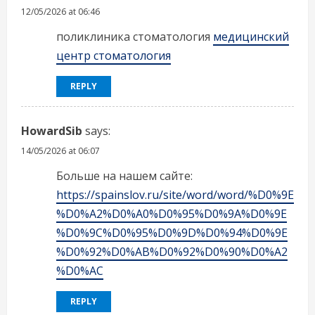
12/05/2026 at 06:46
поликлиника стоматология
медицинский
центр стоматология
REPLY
HowardSib
says:
14/05/2026 at 06:07
Больше на нашем сайте:
https://spainslov.ru/site/word/word/%D0%9E
%D0%A2%D0%A0%D0%95%D0%9A%D0%9E
%D0%9C%D0%95%D0%9D%D0%94%D0%9E
%D0%92%D0%AB%D0%92%D0%90%D0%A2
%D0%AC
REPLY