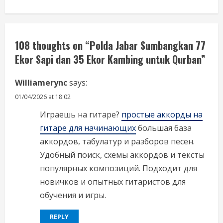
u
e
R
108 thoughts on “
Polda Jabar Sumbangkan 77
Ekor Sapi dan 35 Ekor Kambing untuk Qurban
”
e
Williamerync
says:
a
01/04/2026 at 18:02
d
Играешь на гитаре?
простые аккорды на
i
гитаре для начинающих
большая база
аккордов, табулатур и разборов песен.
n
Удобный поиск, схемы аккордов и тексты
g
популярных композиций. Подходит для
новичков и опытных гитаристов для
обучения и игры.
REPLY