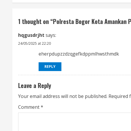
t
i
1 thought on “
Polresta Bogor Kota Amankan 
n
hqgusdrjht
says:
u
24/05/2025 at 22:20
eherpdupzzdzqgefkdppmlhwsthmdk
e
REPLY
R
e
Leave a Reply
a
Your email address will not be published.
Required 
d
Comment
*
i