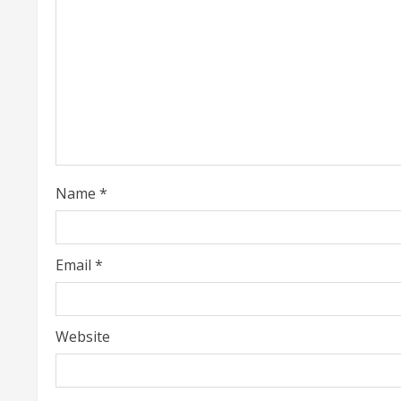
n
g
Name
*
Email
*
Website