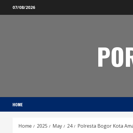
Skip
07/08/2026
to
content
PO
HOME
Home
2025
May
24
Polresta Bogor Kota Am