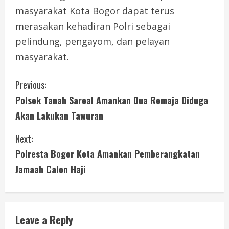
masyarakat Kota Bogor dapat terus
merasakan kehadiran Polri sebagai
pelindung, pengayom, dan pelayan
masyarakat.
C
Previous:
Polsek Tanah Sareal Amankan Dua Remaja Diduga
o
Akan Lakukan Tawuran
n
Next:
t
Polresta Bogor Kota Amankan Pemberangkatan
i
Jamaah Calon Haji
n
u
Leave a Reply