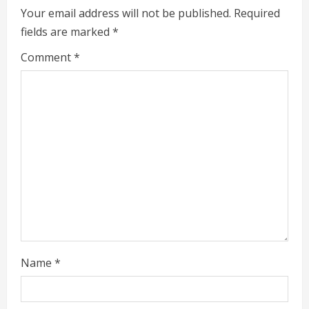
e
Your email address will not be published.
Required
fields are marked
*
R
Comment
*
e
a
d
i
n
g
Name
*