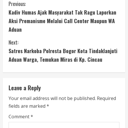
C
Previous:
Kadiv Humas Ajak Masyarakat Tak Ragu Laporkan
o
Aksi Premanisme Melalui Call Center Maupun WA
n
Aduan
t
Next:
i
Satres Narkoba Polresta Bogor Kota Tindaklanjuti
Aduan Warga, Temukan Miras di Kp. Cincau
n
u
e
Leave a Reply
R
Your email address will not be published.
Required
fields are marked
*
e
Comment
*
a