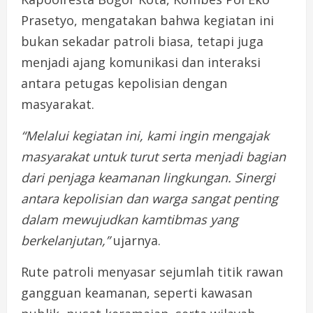
Prasetyo
,
mengatakan
bahwa
kegiatan
ini
bukan
sekadar
patroli
biasa,
tetapi
juga
menjadi
ajang
komunikasi
dan
interaksi
antara
petugas
kepolisian
dengan
masyarakat.
“
Melalui
kegiatan
ini,
kami
ingin
mengajak
masyarakat
untuk
turut
serta
menjadi
bagian
dari
penjaga
keamanan
lingkungan.
Sinergi
antara
kepolisian
dan
warga
sangat
penting
dalam
mewujudkan
kamtibmas
yang
berkelanjutan,”
ujarnya
.
Rute
patroli
menyasar
sejumlah
titik
rawan
gangguan
keamanan,
seperti
kawasan