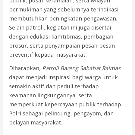
publik,
pusat
keramaian,
serta
wilayah
permukiman
yang
sebelumnya
terindikasi
membutuhkan
peningkatan
pengawasan.
Selain
patroli,
kegiatan
ini
juga
disertai
dengan
edukasi
kamtibmas,
pembagian
brosur,
serta
penyampaian
pesan-
pesan
preventif
kepada
masyarakat.
Diharapkan,
Patroli
Bareng
Sahabat
Raimas
dapat
menjadi
inspirasi
bagi
warga
untuk
semakin
aktif
dan
peduli
terhadap
keamanan
lingkungannya,
serta
memperkuat
kepercayaan
publik
terhadap
Polri
sebagai
pelindung,
pengayom,
dan
pelayan
masyarakat.