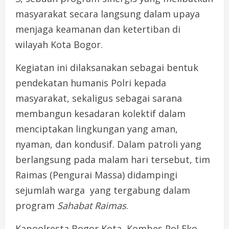
masyarakat
secara
langsung
dalam
upaya
menjaga
keamanan
dan
ketertiban
di
wilayah
Kota
Bogor.
Kegiatan
ini
dilaksanakan
sebagai
bentuk
pendekatan
humanis
Polri
kepada
masyarakat,
sekaligus
sebagai
sarana
membangun
kesadaran
kolektif
dalam
menciptakan
lingkungan
yang
aman,
nyaman,
dan
kondusif.
Dalam
patroli
yang
berlangsung
pada
malam
hari
tersebut,
tim
Raimas (
Pengurai
Massa)
didampingi
sejumlah
warga
yang
tergabung
dalam
program
Sahabat
Raimas
.
Kapoolresta
Bogor
Kota, Kombes Pol Eko