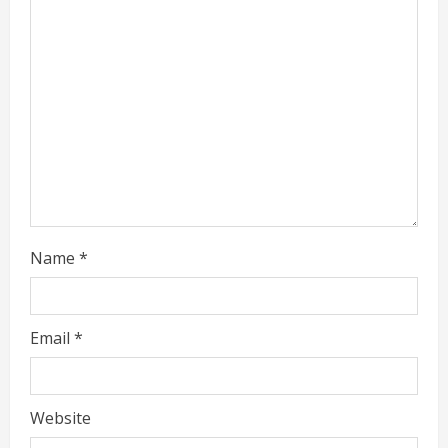
d
i
n
g
Name
*
Email
*
Website