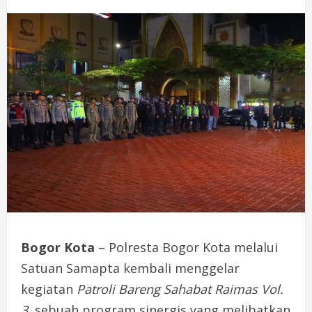
Bogor Kota
–
Polresta
Bogor
Kota
melalui
Satuan
Samapta
kembali
menggelar
kegiatan
Patroli
Bareng
Sahabat
Raimas
Vol.
3
,
sebuah
program
sinergis
yang
melibatkan