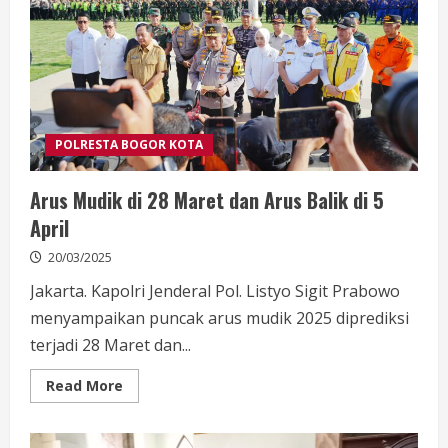
Balik
di
5
April
POLRESTA BOGOR KOTA
Arus Mudik di 28 Maret dan Arus Balik di 5
April
20/03/2025
Jakarta. Kapolri Jenderal Pol. Listyo Sigit Prabowo
menyampaikan puncak arus mudik 2025 diprediksi
terjadi 28 Maret dan...
Read
Read More
more
about
Arus
Mudik