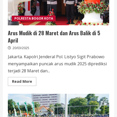
POLRESTA BOGOR KOTA
Arus Mudik di 28 Maret dan Arus Balik di 5
April
20/03/2025
Jakarta. Kapolri Jenderal Pol. Listyo Sigit Prabowo
menyampaikan puncak arus mudik 2025 diprediksi
terjadi 28 Maret dan...
Read
Read More
more
about
Arus
Mudik
di
28
Maret
dan
Arus