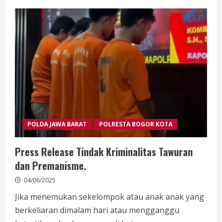
Polresta
Bogor
Kota
Lakukan
Penjurian
Lomba
Ketahanan
Pangan
Bergizi
di
Wilayah
Kota
Bogor
POLDA JAWA BARAT
POLRESTA BOGOR KOTA
Press Release Tindak Kriminalitas Tawuran
dan Premanisme.
04/06/2025
Jika menemukan sekelompok atau anak anak yang
berkeliaran dimalam hari atau mengganggu