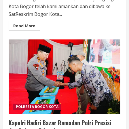
Kota Bogor telah kami amankan dan dibawa ke
SatReskrim Bogor Kota...
Read
Read More
more
about
Pelaku
Pengerusakan
Pos
Satpam
POLRESTA BOGOR KOTA
Kapolri Hadiri Bazar Ramadan Polri Presisi