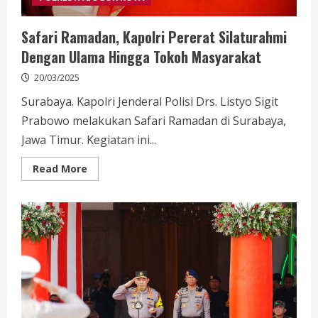
Safari Ramadan, Kapolri Pererat Silaturahmi
Dengan Ulama Hingga Tokoh Masyarakat
20/03/2025
Surabaya. Kapolri Jenderal Polisi Drs. Listyo Sigit
Prabowo melakukan Safari Ramadan di Surabaya,
Jawa Timur. Kegiatan ini...
Read
Read More
more
about
Safari
Ramadan,
Kapolri
Pererat
Silaturahmi
Dengan
Ulama
Hingga
Tokoh
Masyarakat