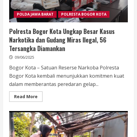
POLDA JAWA BARAT
POLRESTA BOGOR KOTA
Polresta Bogor Kota Ungkap Besar Kasus
Narkotika dan Gudang Miras Ilegal, 56
Tersangka Diamankan
09/06/2025
Bogor Kota – Satuan Reserse Narkoba Polresta
Bogor Kota kembali menunjukkan komitmen kuat
dalam memberantas peredaran gelap...
Read
Read More
more
about
Polresta
Bogor
Kota
Ungkap
Besar
Kasus
Narkotika