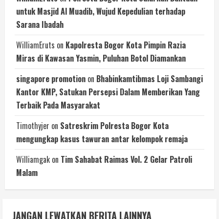
untuk Masjid Al Muadib, Wujud Kepedulian terhadap
Sarana Ibadah
WilliamEruts
on
Kapolresta Bogor Kota Pimpin Razia
Miras di Kawasan Yasmin, Puluhan Botol Diamankan
singapore promotion
on
Bhabinkamtibmas Loji Sambangi
Kantor KMP, Satukan Persepsi Dalam Memberikan Yang
Terbaik Pada Masyarakat
Timothyjer
on
Satreskrim Polresta Bogor Kota
mengungkap kasus tawuran antar kelompok remaja
Williamgak
on
Tim Sahabat Raimas Vol. 2 Gelar Patroli
Malam
JANGAN LEWATKAN BERITA LAINNYA