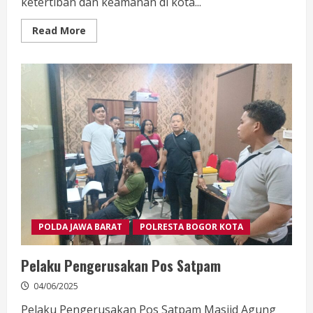
ketertiban dan keamanan di kota...
Read
Read More
more
about
Press
Release
Tindak
Kriminalitas
Tawuran
dan
Premanisme.
POLDA JAWA BARAT
POLRESTA BOGOR KOTA
Pelaku Pengerusakan Pos Satpam
04/06/2025
Pelaku Pengerusakan Pos Satpam Masjid Agung