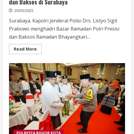
dan Baksos di Surabaya
20/03/2025
Surabaya. Kapolri Jenderal Polisi Drs. Listyo Sigit
Prabowo menghadri Bazar Ramadan Polri Presisi
dan Baksos Ramadan Bhayangkari...
Read
Read More
more
about
Kapolri
Hadiri
Bazar
Ramadan
Polri
Presisi
dan
Baksos
di
Surabaya
POLRESTA BOGOR KOTA