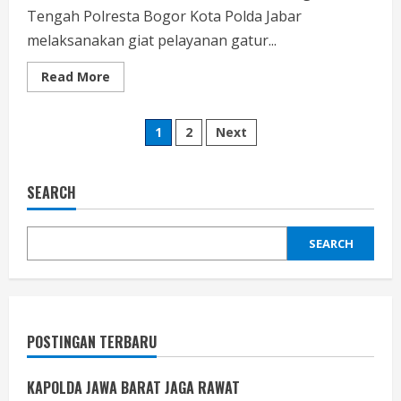
Tengah Polresta Bogor Kota Polda Jabar
melaksanakan giat pelayanan gatur...
Read
Read More
more
about
Unit
Posts
Lalulintas
1
2
Next
Polsek
Bogor
pagination
Tengah
Lakukan
Gatur
SEARCH
Pagi,
Urai
Kepadatan
Lalulintas
SEARCH
di
Sejumlah
Ruas
Jalan
POSTINGAN TERBARU
KAPOLDA JAWA BARAT JAGA RAWAT