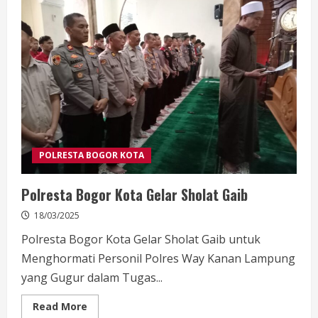
di
28
Maret
dan
Arus
Balik
di
5
April
POLRESTA BOGOR KOTA
Polresta Bogor Kota Gelar Sholat Gaib
18/03/2025
Polresta Bogor Kota Gelar Sholat Gaib untuk
Menghormati Personil Polres Way Kanan Lampung
yang Gugur dalam Tugas...
Read
Read More
more