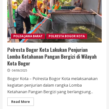
dan
Gudang
Miras
Ilegal,
56
Tersangka
Diamankan
POLDA JAWA BARAT
POLRESTA BOGOR KOTA
Polresta Bogor Kota Lakukan Penjurian
Lomba Ketahanan Pangan Bergizi di Wilayah
Kota Bogor
04/06/2025
Bogor Kota – Polresta Bogor Kota melaksanakan
kegiatan penjurian dalam rangka Lomba
Ketahanan Pangan Bergizi yang berlangsung...
Read
Read More
more
about