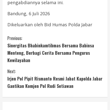
pengabdiannya selama ini.
Bandung, 6 Juli 2026
Dikeluarkan oleh Bid Humas Polda Jabar
C
Previous:
Sinergitas Bhabinkamtibmas Bersama Babinsa
o
Menteng, Berbagi Cerita Bersama Pengurus
n
Kewilayahan
t
Next:
i
Irjen Pol Pipit Rismanto Resmi Jabat Kapolda Jabar
Gantikan Komjen Pol Rudi Setiawan
n
u