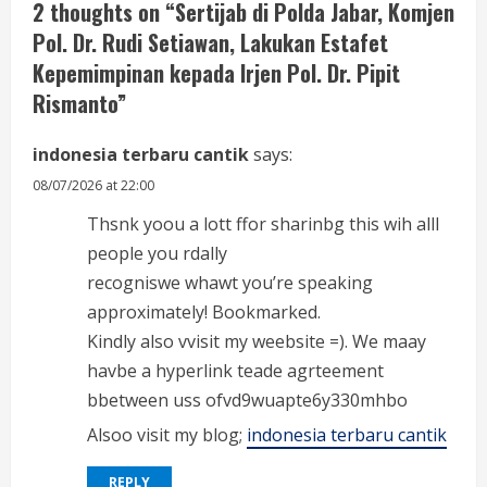
e
2 thoughts on “
Sertijab di Polda Jabar, Komjen
Pol. Dr. Rudi Setiawan, Lakukan Estafet
R
Kepemimpinan kepada Irjen Pol. Dr. Pipit
e
Rismanto
”
a
indonesia terbaru cantik
says:
d
08/07/2026 at 22:00
i
Thsnk yoou a lott ffor sharinbg this wih alll
people you rdally
n
recogniswe whawt you’re speaking
approximately! Bookmarked.
g
Kindly also vvisit my weebsite =). We maay
havbe a hyperlink teade agrteement
bbetween uss ofvd9wuapte6y330mhbo
Alsoo visit my blog;
indonesia terbaru cantik
REPLY