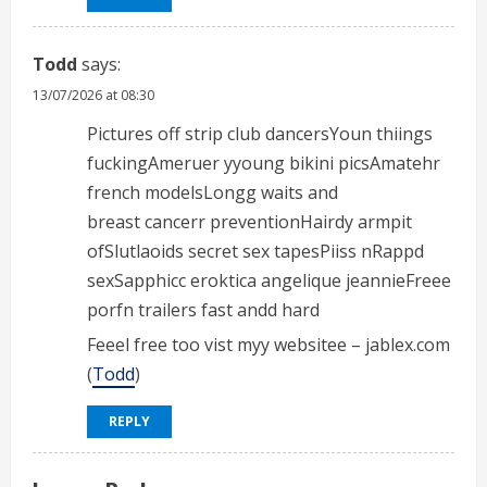
Todd
says:
13/07/2026 at 08:30
Pictures off strip club dancersYoun thiings
fuckingAmeruer yyoung bikini picsAmatehr
french modelsLongg waits and
breast cancerr preventionHairdy armpit
ofSlutlaoids secret sex tapesPiiss nRappd
sexSapphicc eroktica angelique jeannieFreee
porfn trailers fast andd hard
Feeel free too vist myy websitee – jablex.com
(
Todd
)
REPLY