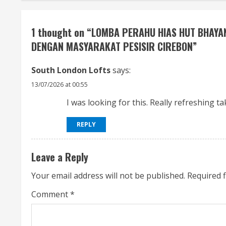
i
1 thought on “
LOMBA PERAHU HIAS HUT BHAYA
n
DENGAN MASYARAKAT PESISIR CIREBON
”
u
South London Lofts
says:
e
13/07/2026 at 00:55
R
I was looking for this. Really refreshing t
e
REPLY
a
Leave a Reply
d
Your email address will not be published.
Required 
i
Comment
*
n