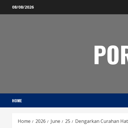
Skip
08/08/2026
to
content
PO
HOME
Home
2026
June
25
Dengarkan Curahan Hati