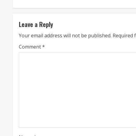
t
i
Leave a Reply
n
Your email address will not be published.
Required 
u
Comment
*
e
R
e
a
d
i
n