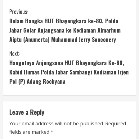
C
Previous:
Dalam Rangka HUT Bhayangkara ke-80, Polda
o
Jabar Gelar Anjangsana ke Kediaman Almarhum
n
Aiptu (Anumerta) Muhammad Jerry Sonconery
t
Next:
i
Hangatnya Anjangsana HUT Bhayangkara Ke-80,
Kabid Humas Polda Jabar Sambangi Kediaman Irjen
n
Pol (P) Adang Rochyana
u
e
Leave a Reply
R
Your email address will not be published.
Required
e
fields are marked
*