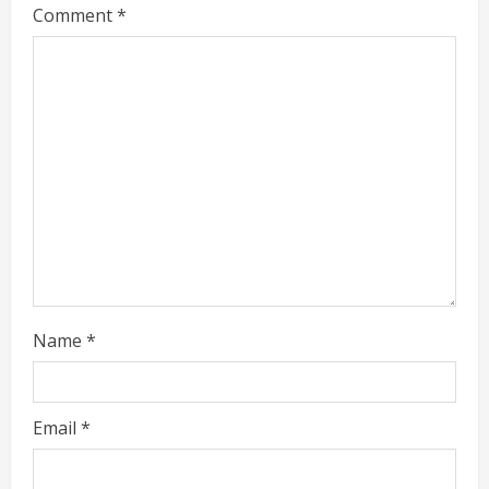
a
Comment
*
d
i
n
g
Name
*
Email
*