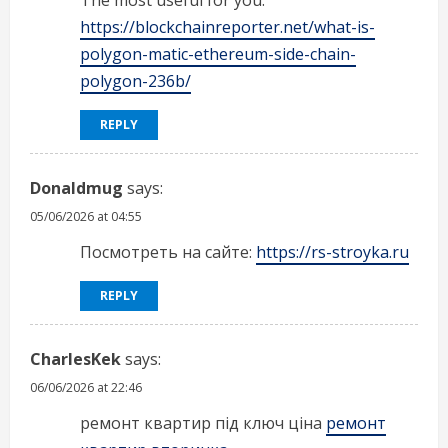
The most useful for you:
https://blockchainreporter.net/what-is-
polygon-matic-ethereum-side-chain-
polygon-236b/
REPLY
Donaldmug
says:
05/06/2026 at 04:55
Посмотреть на сайте:
https://rs-stroyka.ru
REPLY
CharlesKek
says:
06/06/2026 at 22:46
ремонт квартир під ключ ціна
ремонт