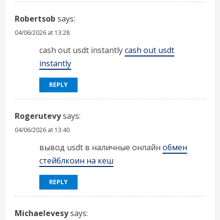
Robertsob
says:
04/06/2026 at 13:28
cash out usdt instantly
cash out usdt
instantly
REPLY
Rogerutevy
says:
04/06/2026 at 13:40
вывод usdt в наличные онлайн
обмен
стейблкоин на кеш
REPLY
Michaelevesy
says: