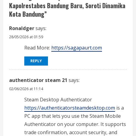
Kapolrestabes Bandung Baru, Soroti Dinamika
R
Kota Bandung
”
e
Ronaldger
says:
a
28/05/2026 at 01:59
d
Read More:
https://sagapaurt.com
i
REPLY
n
authenticator steam 21
says:
g
02/06/2026 at 11:14
Steam Desktop Authenticator
https://authenticatorsteamdesktop.com
is a
PC app that lets you use the Steam Mobile
Authenticator on your computer. It supports
trade confirmation, account security, and