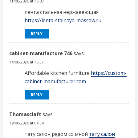
11/06/2026 at 16:03
лента стальная нержавеющая
https://lenta-stalnaya-moscow.ru
REPLY
cabinet-manufacture 746
says:
14/06/2026 at 18:37
Affordable kitchen furniture
https://custom-
cabinet-manufacturer.com
REPLY
Thomasclaft
says:
19/06/2026 at 04:34
тату салон рядом со мной
тату салон