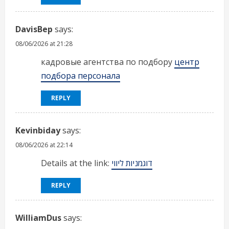
DavisBep
says:
08/06/2026 at 21:28
кадровые агентства по подбору
центр
подбора персонала
REPLY
Kevinbiday
says:
08/06/2026 at 22:14
Details at the link:
דוגמניות ליווי
REPLY
WilliamDus
says: