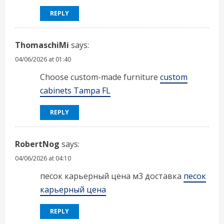
REPLY
ThomaschiMi
says:
04/06/2026 at 01:40
Choose custom-made furniture
custom
cabinets Tampa FL
REPLY
RobertNog
says:
04/06/2026 at 04:10
песок карьерный цена м3 доставка
песок
карьерный цена
REPLY