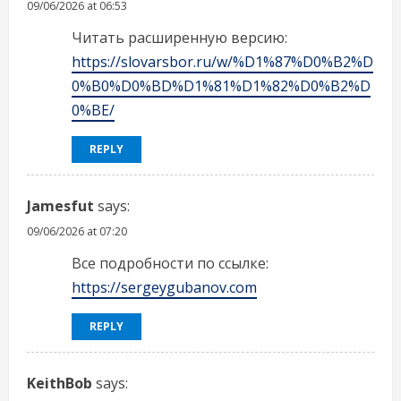
09/06/2026 at 06:53
Читать расширенную версию:
https://slovarsbor.ru/w/%D1%87%D0%B2%D
0%B0%D0%BD%D1%81%D1%82%D0%B2%D
0%BE/
REPLY
Jamesfut
says:
09/06/2026 at 07:20
Все подробности по ссылке:
https://sergeygubanov.com
REPLY
KeithBob
says: