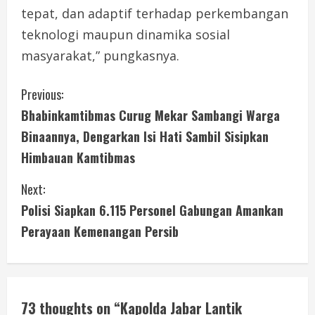
tepat, dan adaptif terhadap perkembangan
teknologi maupun dinamika sosial
masyarakat,” pungkasnya.
C
Previous:
Bhabinkamtibmas Curug Mekar Sambangi Warga
o
Binaannya, Dengarkan Isi Hati Sambil Sisipkan
n
Himbauan Kamtibmas
t
Next:
i
Polisi Siapkan 6.115 Personel Gabungan Amankan
Perayaan Kemenangan Persib
n
u
e
73 thoughts on “
Kapolda Jabar Lantik