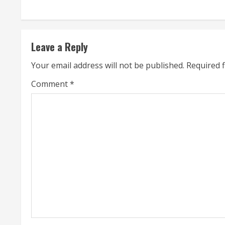
t
i
Leave a Reply
n
Your email address will not be published.
Required 
u
Comment
*
e
R
e
a
d
i