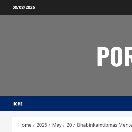
Skip
09/08/2026
to
content
PO
HOME
Home
2026
May
20
Bhabinkamtibmas Menten