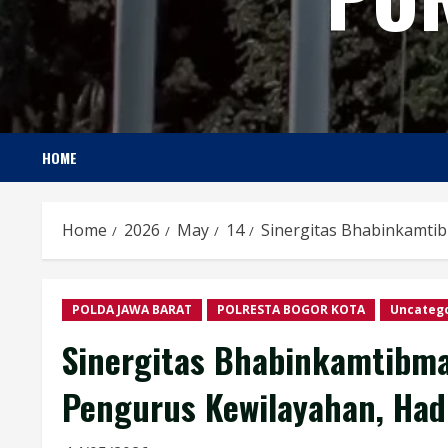
HOME
Home
2026
May
14
Sinergitas Bhabinkamti
POLDA JAWA BARAT
POLRESTA BOGOR KOTA
Uncateg
Sinergitas Bhabinkamtibm
Pengurus Kewilayahan, Had