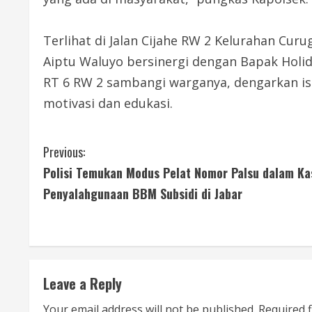
Terlihat di Jalan Cijahe RW 2 Kelurahan Cu
Aiptu Waluyo bersinergi dengan Bapak Holi
RT 6 RW 2 sambangi warganya, dengarkan is
motivasi dan edukasi.
C
Previous:
Polisi Temukan Modus Pelat Nomor Palsu dalam Ka
o
Penyalahgunaan BBM Subsidi di Jabar
n
t
i
Leave a Reply
n
Your email address will not be published.
Required 