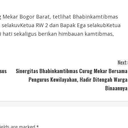
rug Mekar Bogor Barat, tetlihat Bhabinkamtibmas
d selakuvKetua RW 2 dan Bapak Ega selakubKetua
i hati sekaligus berikan himbauan kamtibmas,
Next:
sus
Sinergitas Bhabinkamtibmas Curug Mekar Bersama
Pengurus Kewilayahan, Hadir Ditengah Warga
Binaannya
fields are marked
*