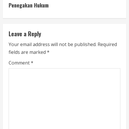
n
Penegakan Hukum
u
e
Leave a Reply
R
Your email address will not be published.
Required
e
fields are marked
*
a
Comment
*
d
i
n
g