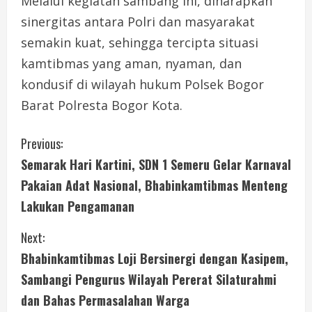
Melalui kegiatan sambang ini, diharapkan
sinergitas antara Polri dan masyarakat
semakin kuat, sehingga tercipta situasi
kamtibmas yang aman, nyaman, dan
kondusif di wilayah hukum Polsek Bogor
Barat Polresta Bogor Kota.
C
Previous:
Semarak Hari Kartini, SDN 1 Semeru Gelar Karnaval
o
Pakaian Adat Nasional, Bhabinkamtibmas Menteng
n
Lakukan Pengamanan
t
Next:
i
Bhabinkamtibmas Loji Bersinergi dengan Kasipem,
Sambangi Pengurus Wilayah Pererat Silaturahmi
n
dan Bahas Permasalahan Warga