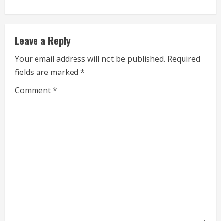
u
e
Leave a Reply
R
Your email address will not be published.
Required
e
fields are marked
*
a
Comment
*
d
i
n
g