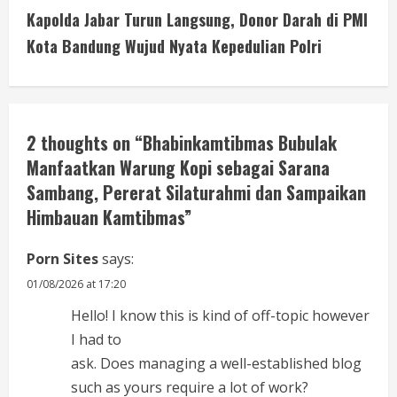
i
Kapolda Jabar Turun Langsung, Donor Darah di PMI
Kota Bandung Wujud Nyata Kepedulian Polri
n
u
e
2 thoughts on “
Bhabinkamtibmas Bubulak
Manfaatkan Warung Kopi sebagai Sarana
R
Sambang, Pererat Silaturahmi dan Sampaikan
e
Himbauan Kamtibmas
”
a
Porn Sites
says:
d
01/08/2026 at 17:20
i
Hello! I know this is kind of off-topic however
I had to
n
ask. Does managing a well-established blog
such as yours require a lot of work?