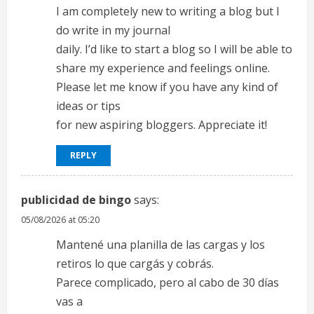
g
I am completely new to writing a blog but I
do write in my journal
daily. I’d like to start a blog so I will be able to
share my experience and feelings online.
Please let me know if you have any kind of
ideas or tips
for new aspiring bloggers. Appreciate it!
REPLY
publicidad de bingo
says:
05/08/2026 at 05:20
Mantené una planilla de las cargas y los
retiros lo que cargás y cobrás.
Parece complicado, pero al cabo de 30 días
vas a