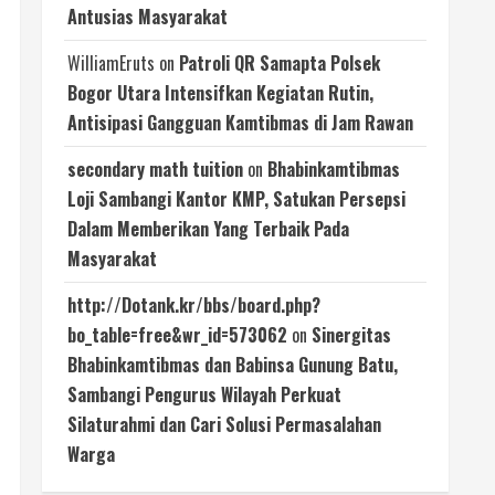
Antusias Masyarakat
WilliamEruts
on
Patroli QR Samapta Polsek
Bogor Utara Intensifkan Kegiatan Rutin,
Antisipasi Gangguan Kamtibmas di Jam Rawan
secondary math tuition
on
Bhabinkamtibmas
Loji Sambangi Kantor KMP, Satukan Persepsi
Dalam Memberikan Yang Terbaik Pada
Masyarakat
http://Dotank.kr/bbs/board.php?
bo_table=free&wr_id=573062
on
Sinergitas
Bhabinkamtibmas dan Babinsa Gunung Batu,
Sambangi Pengurus Wilayah Perkuat
Silaturahmi dan Cari Solusi Permasalahan
Warga