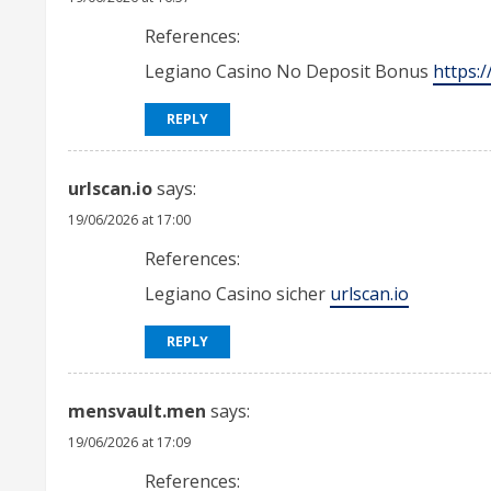
References:
Legiano Casino No Deposit Bonus
https:
REPLY
urlscan.io
says:
19/06/2026 at 17:00
References:
Legiano Casino sicher
urlscan.io
REPLY
mensvault.men
says:
19/06/2026 at 17:09
References: