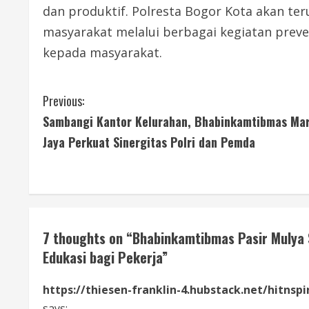
dan produktif. Polresta Bogor Kota akan ter
masyarakat melalui berbagai kegiatan preve
kepada masyarakat.
C
Previous:
Sambangi Kantor Kelurahan, Bhabinkamtibmas Ma
o
Jaya Perkuat Sinergitas Polri dan Pemda
n
t
i
7 thoughts on “
Bhabinkamtibmas Pasir Mulya
n
Edukasi bagi Pekerja
”
u
https://thiesen-franklin-4.hubstack.net/hitnsp
e
says: