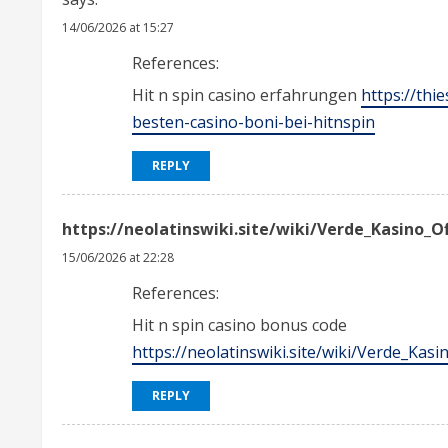
R
14/06/2026 at 15:27
References:
e
Hit n spin casino erfahrungen
https://thi
a
besten-casino-boni-bei-hitnspin
d
REPLY
i
https://neolatinswiki.site/wiki/Verde_Kasino_Of
n
15/06/2026 at 22:28
g
References:
Hit n spin casino bonus code
https://neolatinswiki.site/wiki/Verde_Kasi
REPLY