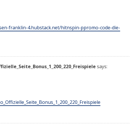
esen-franklin-4.hubstack.net/hitnspin-ppromo-code-die-
fizielle_Seite_Bonus_1_200_220_Freispiele
says:
no_Offizielle_Seite_Bonus_1_200_220_Freispiele