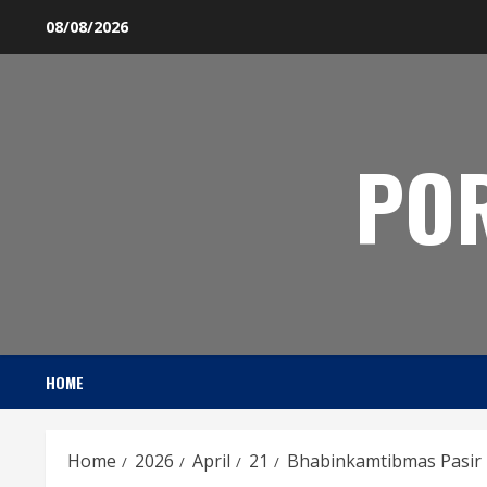
Skip
08/08/2026
to
content
PO
HOME
Home
2026
April
21
Bhabinkamtibmas Pasir 