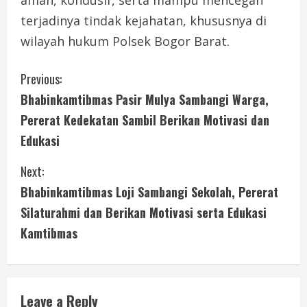
aman, kondusif, serta mampu mencegah
terjadinya tindak kejahatan, khususnya di
wilayah hukum Polsek Bogor Barat.
C
Previous:
Bhabinkamtibmas Pasir Mulya Sambangi Warga,
o
Pererat Kedekatan Sambil Berikan Motivasi dan
n
Edukasi
t
Next:
i
Bhabinkamtibmas Loji Sambangi Sekolah, Pererat
Silaturahmi dan Berikan Motivasi serta Edukasi
n
Kamtibmas
u
e
Leave a Reply