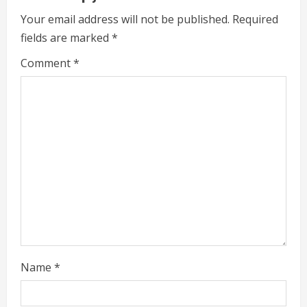
R
Your email address will not be published.
Required
e
fields are marked
*
a
Comment
*
d
i
n
g
Name
*