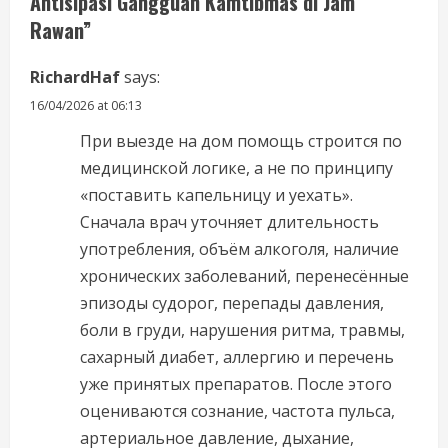
Antisipasi Gangguan Kamtibmas di Jam
e
Rawan
”
a
RichardHaf
says:
d
16/04/2026 at 06:13
i
При выезде на дом помощь строится по
медицинской логике, а не по принципу
n
«поставить капельницу и уехать».
Сначала врач уточняет длительность
g
употребления, объём алкоголя, наличие
хронических заболеваний, перенесённые
эпизоды судорог, перепады давления,
боли в груди, нарушения ритма, травмы,
сахарный диабет, аллергию и перечень
уже принятых препаратов. После этого
оцениваются сознание, частота пульса,
артериальное давление, дыхание,