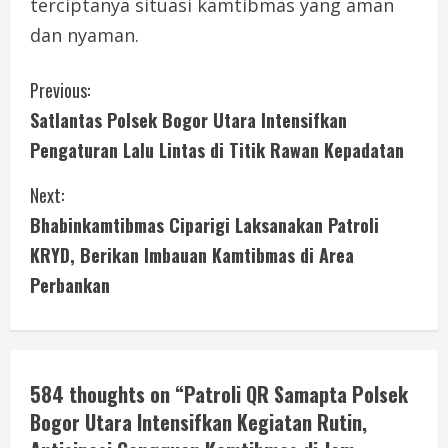
terciptanya situasi kamtibmas yang aman
dan nyaman.
C
Previous:
Satlantas Polsek Bogor Utara Intensifkan
o
Pengaturan Lalu Lintas di Titik Rawan Kepadatan
n
Next:
t
Bhabinkamtibmas Ciparigi Laksanakan Patroli
i
KRYD, Berikan Imbauan Kamtibmas di Area
Perbankan
n
u
e
584 thoughts on “
Patroli QR Samapta Polsek
Bogor Utara Intensifkan Kegiatan Rutin,
R