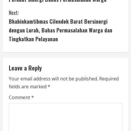
n
Next:
t
Bhabinkamtibmas Cilendek Barat Bersinergi
i
dengan Lurah, Bahas Permasalahan Warga dan
Tingkatkan Pelayanan
n
u
e
Leave a Reply
R
Your email address will not be published.
Required
fields are marked
*
e
Comment
*
a
d
i