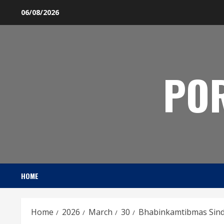
Skip
06/08/2026
to
content
PO
HOME
Home
2026
March
30
Bhabinkamtibmas Sind