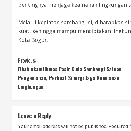
pentingnya menjaga keamanan lingkungan 
Melalui kegiatan sambang ini, diharapkan s
kuat, sehingga mampu menciptakan lingkung
Kota Bogor.
C
Previous:
Bhabinkamtibmas Pasir Kuda Sambangi Satuan
o
Pengamanan, Perkuat Sinergi Jaga Keamanan
n
Lingkungan
t
i
Leave a Reply
n
Your email address will not be published.
Required 