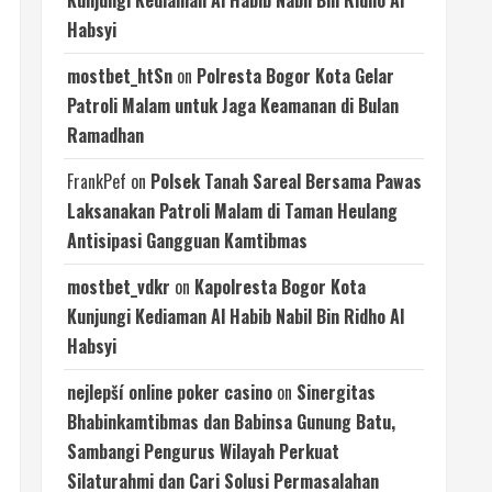
Kunjungi Kediaman Al Habib Nabil Bin Ridho Al
Habsyi
mostbet_htSn
on
Polresta Bogor Kota Gelar
Patroli Malam untuk Jaga Keamanan di Bulan
Ramadhan
FrankPef
on
Polsek Tanah Sareal Bersama Pawas
Laksanakan Patroli Malam di Taman Heulang
Antisipasi Gangguan Kamtibmas
mostbet_vdkr
on
Kapolresta Bogor Kota
Kunjungi Kediaman Al Habib Nabil Bin Ridho Al
Habsyi
nejlepší online poker casino
on
Sinergitas
Bhabinkamtibmas dan Babinsa Gunung Batu,
Sambangi Pengurus Wilayah Perkuat
Silaturahmi dan Cari Solusi Permasalahan