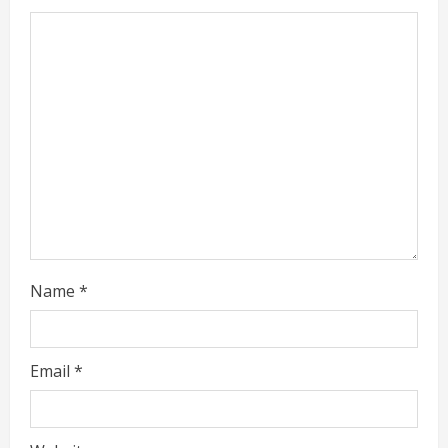
d
i
n
g
Name
*
Email
*