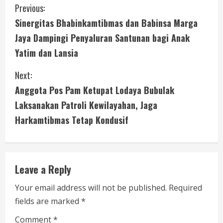
C
Previous:
Sinergitas Bhabinkamtibmas dan Babinsa Marga
o
Jaya Dampingi Penyaluran Santunan bagi Anak
n
Yatim dan Lansia
t
Next:
i
Anggota Pos Pam Ketupat Lodaya Bubulak
Laksanakan Patroli Kewilayahan, Jaga
n
Harkamtibmas Tetap Kondusif
u
e
Leave a Reply
R
Your email address will not be published.
Required
e
fields are marked
*
a
Comment
*