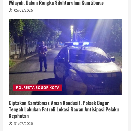
Wilayah, Dalam Rangka Silahturahmi Kamtibmas
05/08/2026
POLRESTA BOGOR KOTA
Ciptakan Kamtibmas Aman Kondusif, Polsek Bogor
Tengah Lakukan Patroli Lokasi Rawan Antisipasi Pelaku
Kejahatan
31/07/2026