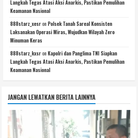
Langkah Tegas Atasi Aksi Anarkis, Pastikan Pemulihan
Keamanan Nasional
888starz_xesr
on
Polsek Tanah Sareal Konsisten
Laksanakan Operasi Miras, Wujudkan Wilayah Zero
Minuman Keras
888starz_kxsr
on
Kapolri dan Panglima TNI Siapkan
Langkah Tegas Atasi Aksi Anarkis, Pastikan Pemulihan
Keamanan Nasional
JANGAN LEWATKAN BERITA LAINNYA