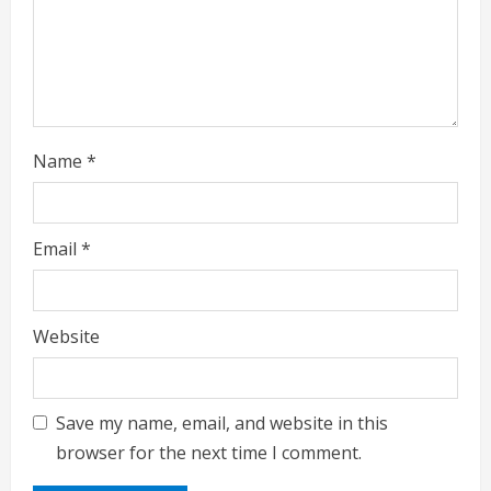
Name
*
Email
*
Website
Save my name, email, and website in this
browser for the next time I comment.