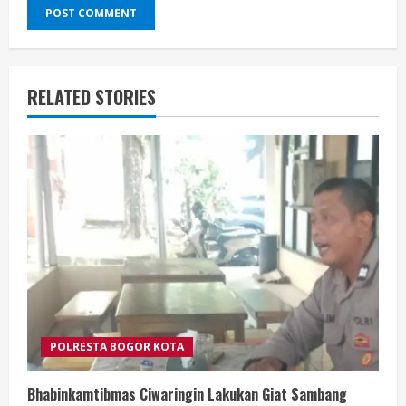
RELATED STORIES
POLRESTA BOGOR KOTA
Bhabinkamtibmas Ciwaringin Lakukan Giat Sambang