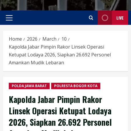
LIVE
Primary
Menu
Home
2026
March
10
Kapolda Jabar Pimpin Rakor Linsek Operasi
Ketupat Lodaya 2026, Siapkan 26.692 Personel
Amankan Mudik Lebaran
POLDA JAWA BARAT
POLRESTA BOGOR KOTA
Kapolda Jabar Pimpin Rakor
Linsek Operasi Ketupat Lodaya
2026, Siapkan 26.692 Personel