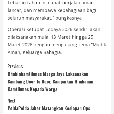
Lebaran tahun ini dapat berjalan aman,
lancar, dan membawa kebahagiaan bagi
seluruh masyarakat,” pungkasnya
Operasi Ketupat Lodaya 2026 sendiri akan
dilaksanakan mulai 13 Maret hingga 25
Maret 2026 dengan mengusung tema “Mudik
Aman, Keluarga Bahagia.”
C
Previous:
Bhabinkamtibmas Marga Jaya Laksanakan
o
Sambang Door to Door, Sampaikan Himbauan
n
Kamtibmas Kepada Warga
t
Next:
i
PoldaPolda Jabar Matangkan Kesiapan Ops