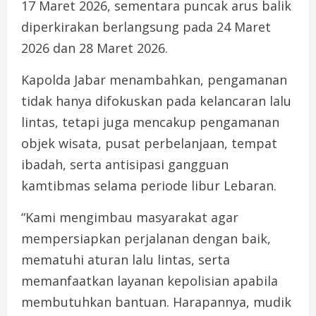
17 Maret 2026, sementara puncak arus balik
diperkirakan berlangsung pada 24 Maret
2026 dan 28 Maret 2026.
Kapolda Jabar menambahkan, pengamanan
tidak hanya difokuskan pada kelancaran lalu
lintas, tetapi juga mencakup pengamanan
objek wisata, pusat perbelanjaan, tempat
ibadah, serta antisipasi gangguan
kamtibmas selama periode libur Lebaran.
“Kami mengimbau masyarakat agar
mempersiapkan perjalanan dengan baik,
mematuhi aturan lalu lintas, serta
memanfaatkan layanan kepolisian apabila
membutuhkan bantuan. Harapannya, mudik