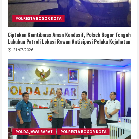
POLRESTA BOGOR KOTA
Ciptakan Kamtibmas Aman Kondusif, Polsek Bogor Tengah
Lakukan Patroli Lokasi Rawan Antisipasi Pelaku Kejahatan
31/07/2026
POLDA JAWA BARAT
POLRESTA BOGOR KOTA