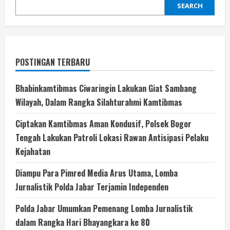
SEARCH
POSTINGAN TERBARU
Bhabinkamtibmas Ciwaringin Lakukan Giat Sambang
Wilayah, Dalam Rangka Silahturahmi Kamtibmas
Ciptakan Kamtibmas Aman Kondusif, Polsek Bogor
Tengah Lakukan Patroli Lokasi Rawan Antisipasi Pelaku
Kejahatan
Diampu Para Pimred Media Arus Utama, Lomba
Jurnalistik Polda Jabar Terjamin Independen
Polda Jabar Umumkan Pemenang Lomba Jurnalistik
dalam Rangka Hari Bhayangkara ke 80