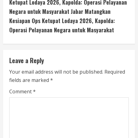
Ketupat Lodaya 2026, Kapolda: Operasi Pelayanan
n
Negara untuk Masyarakat Jabar Matangkan
u
Kesiapan Ops Ketupat Lodaya 2026, Kapolda:
Operasi Pelayanan Negara untuk Masyarakat
e
R
e
Leave a Reply
a
Your email address will not be published.
Required
fields are marked
*
d
Comment
*
i
n
g