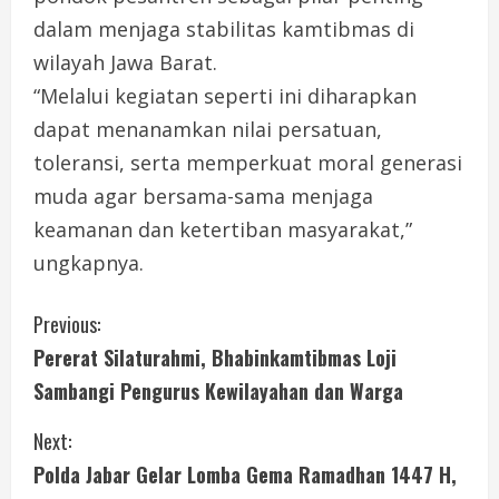
dalam menjaga stabilitas kamtibmas di
wilayah Jawa Barat.
“Melalui kegiatan seperti ini diharapkan
dapat menanamkan nilai persatuan,
toleransi, serta memperkuat moral generasi
muda agar bersama-sama menjaga
keamanan dan ketertiban masyarakat,”
ungkapnya.
C
Previous:
Pererat Silaturahmi, Bhabinkamtibmas Loji
o
Sambangi Pengurus Kewilayahan dan Warga
n
Next:
t
Polda Jabar Gelar Lomba Gema Ramadhan 1447 H,