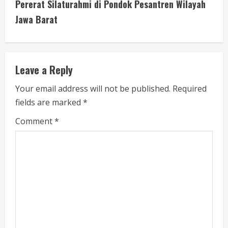
i
Pererat Silaturahmi di Pondok Pesantren Wilayah
Jawa Barat
n
u
e
Leave a Reply
R
Your email address will not be published.
Required
fields are marked
*
e
Comment
*
a
d
i
n
g