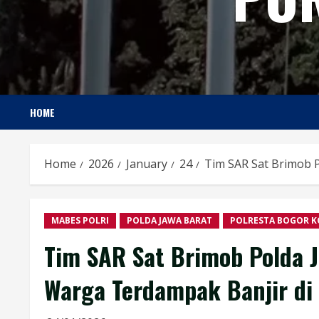
HOME
Home
2026
January
24
Tim SAR Sat Brimob 
MABES POLRI
POLDA JAWA BARAT
POLRESTA BOGOR K
Tim SAR Sat Brimob Polda J
Warga Terdampak Banjir di