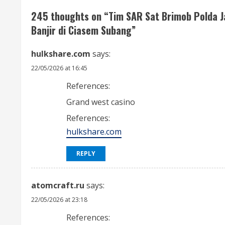
i
245 thoughts on “
Tim SAR Sat Brimob Polda 
n
Banjir di Ciasem Subang
”
u
hulkshare.com
says:
e
22/05/2026 at 16:45
R
References:
Grand west casino
e
References:
a
hulkshare.com
d
REPLY
i
atomcraft.ru
says:
n
22/05/2026 at 23:18
g
References: