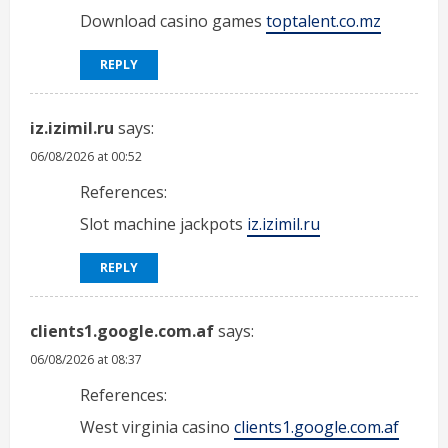
Download casino games
toptalent.co.mz
REPLY
iz.izimil.ru
says:
06/08/2026 at 00:52
References:
Slot machine jackpots
iz.izimil.ru
REPLY
clients1.google.com.af
says:
06/08/2026 at 08:37
References:
West virginia casino
clients1.google.com.af