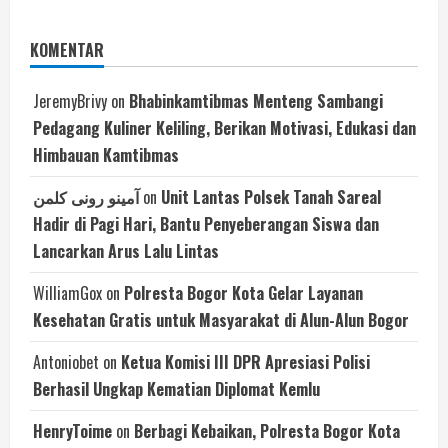
KOMENTAR
JeremyBrivy
on
Bhabinkamtibmas Menteng Sambangi
Pedagang Kuliner Keliling, Berikan Motivasi, Edukasi dan
Himbauan Kamtibmas
آمینو رونی کلمن
on
Unit Lantas Polsek Tanah Sareal
Hadir di Pagi Hari, Bantu Penyeberangan Siswa dan
Lancarkan Arus Lalu Lintas
WilliamGox
on
Polresta Bogor Kota Gelar Layanan
Kesehatan Gratis untuk Masyarakat di Alun-Alun Bogor
Antoniobet
on
Ketua Komisi III DPR Apresiasi Polisi
Berhasil Ungkap Kematian Diplomat Kemlu
HenryToime
on
Berbagi Kebaikan, Polresta Bogor Kota