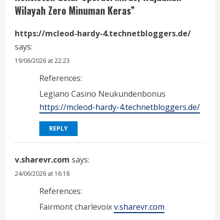
Wilayah Zero Minuman Keras
”
R
e
https://mcleod-hardy-4.technetbloggers.de/
says:
a
19/06/2026 at 22:23
d
References:
i
Legiano Casino Neukundenbonus
https://mcleod-hardy-4.technetbloggers.de/
n
REPLY
g
v.sharevr.com
says:
24/06/2026 at 16:18
References:
Fairmont charlevoix
v.sharevr.com