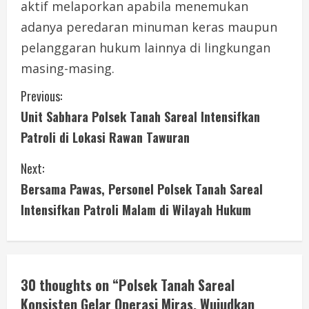
aktif melaporkan apabila menemukan
adanya peredaran minuman keras maupun
pelanggaran hukum lainnya di lingkungan
masing-masing.
C
Previous:
Unit Sabhara Polsek Tanah Sareal Intensifkan
o
Patroli di Lokasi Rawan Tawuran
n
Next:
t
Bersama Pawas, Personel Polsek Tanah Sareal
i
Intensifkan Patroli Malam di Wilayah Hukum
n
u
30 thoughts on “
Polsek Tanah Sareal
e
Konsisten Gelar Operasi Miras, Wujudkan