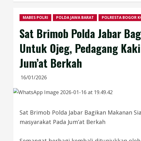
MABES POLRI
POLDA JAWA BARAT
POLRESTA BOGOR K
Sat Brimob Polda Jabar Ba
Untuk Ojeg, Pedagang Kaki
Jum’at Berkah
16/01/2026
Sat Brimob Polda Jabar Bagikan Makanan Si
masyarakat Pada Jum’at Berkah
Semangat berbagi kembali ditunjukkan oleh