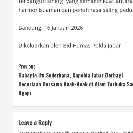
terbangun sinergi yang semakin kuat antara 
harmonis, aman dan penuh rasa saling pedu
Bandung, 16 Januari 2026
Dikeluarkan oleh Bid Humas Polda Jabar
C
Previous:
Bahagia Itu Sederhana, Kapolda Jabar Berbagi
o
Keceriaan Bersama Anak-Anak di Alam Terbuka Sa
n
Ngopi
t
i
Leave a Reply
n