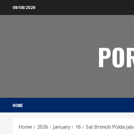
Skip
08/08/2026
to
content
PO
HOME
Home
2026
January
16
Sat Brimob Polda Ja