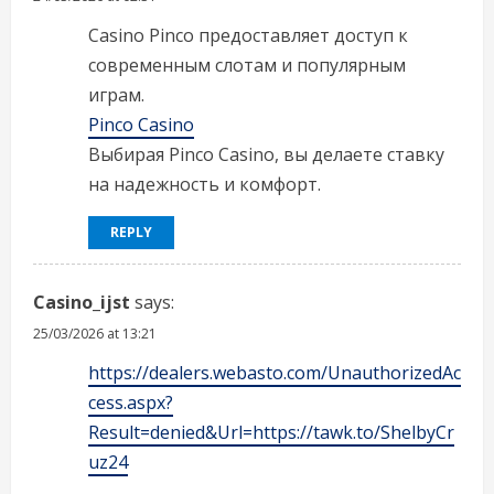
i
Casino Pinco предоставляет доступ к
современным слотам и популярным
n
играм.
Pinco Casino
g
Выбирая Pinco Casino, вы делаете ставку
на надежность и комфорт.
REPLY
Casino_ijst
says:
25/03/2026 at 13:21
https://dealers.webasto.com/UnauthorizedAc
cess.aspx?
Result=denied&Url=https://tawk.to/ShelbyCr
uz24