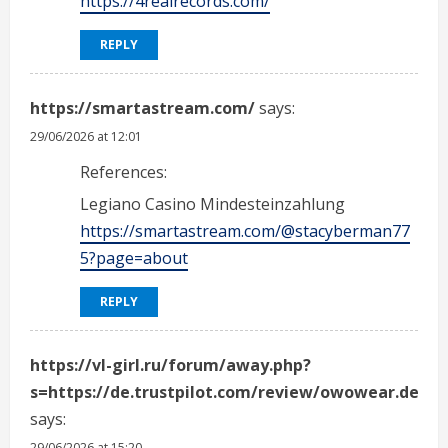
https://4realrecords.com/
REPLY
https://smartastream.com/
says:
29/06/2026 at 12:01
References:
Legiano Casino Mindesteinzahlung
https://smartastream.com/@stacyberman77
5?page=about
REPLY
https://vl-girl.ru/forum/away.php?
s=https://de.trustpilot.com/review/owowear.de
says:
29/06/2026 at 15:20