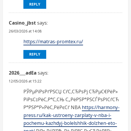
REPLY
Casino_jbst
says:
26/03/2026 at 14:08
https://matras-promtex.ru/
REPLY
2026___adEa
says:
12/05/2026 at 15:22
РЎРµРіРѕРґРЅСЏ СѓС‚СЂРѕРј СЂРµС€РёР»
РїРѕС‡РёС‚Р°С‚СЊ С„РёРЅР°РЅСЃРѕРІСѓСЋ
Р°РЅР°Р»РёС‚РёРєСѓ NBA
https://harmony-
press.ru/kak-ustroeny-zarplaty-v-nba-i-
pochemu-kazhdyj-bolelshhik-dolzhen-eto-
znat/
РїРѕ РќР‘Рђ, Рё РјР°С‚РµСЂРёР°Р»