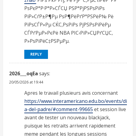
РѕРєР°Р·Р°Р»СЃСЏ РЅР°РјРЅРѕРіРѕ
РіР»СѓР±Р¶Рµ РѕР¶РёРґР°РЅРёР№ Рё
РїРѕСЃР»Рµ СЌС‚РѕРіРѕ РјРЅРѕРіРёРµ
СЃРґРµР»РєРё NBA РІС‹РіР»СЏРґСЏС‚
Р»РѕРіРёС‡РЅРµРµ.
REPLY
2026___oqEa
says:
20/05/2026 at 19:44
Apres le travail plusieurs avis concernant
https://www.interamericano.edu.bo/events/di
a-del-padre/#comment-99665
et session live
avant de tester un nouveau blackjack,
puisque les retraits arrivent rapidement
meme pendant les longues sessions