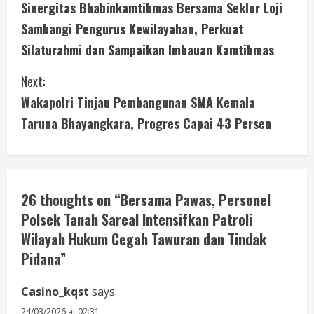
Sinergitas Bhabinkamtibmas Bersama Seklur Loji
o
Sambangi Pengurus Kewilayahan, Perkuat
n
Silaturahmi dan Sampaikan Imbauan Kamtibmas
t
Next:
i
Wakapolri Tinjau Pembangunan SMA Kemala
Taruna Bhayangkara, Progres Capai 43 Persen
n
u
e
26 thoughts on “
Bersama Pawas, Personel
Polsek Tanah Sareal Intensifkan Patroli
R
Wilayah Hukum Cegah Tawuran dan Tindak
e
Pidana
”
a
Casino_kqst
says:
d
24/03/2026 at 02:31