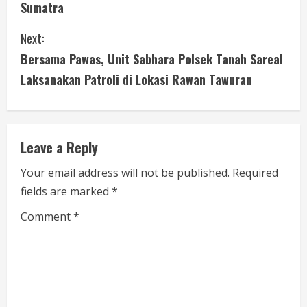
n
Sumatra
t
Next:
i
Bersama Pawas, Unit Sabhara Polsek Tanah Sareal
Laksanakan Patroli di Lokasi Rawan Tawuran
n
u
e
Leave a Reply
R
Your email address will not be published.
Required
fields are marked
*
e
Comment
*
a
d
i