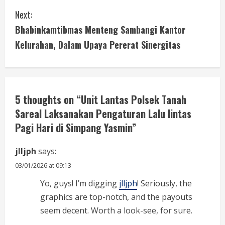
t
Next:
i
Bhabinkamtibmas Menteng Sambangi Kantor
Kelurahan, Dalam Upaya Pererat Sinergitas
n
u
e
5 thoughts on “
Unit Lantas Polsek Tanah
Sareal Laksanakan Pengaturan Lalu lintas
R
Pagi Hari di Simpang Yasmin
”
e
jlljph
says:
a
03/01/2026 at 09:13
d
Yo, guys! I’m digging
jlljph
! Seriously, the
i
graphics are top-notch, and the payouts
seem decent. Worth a look-see, for sure.
n