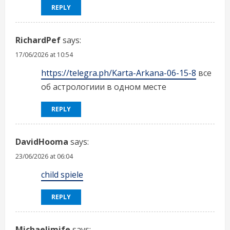
REPLY
g
RichardPef
says:
17/06/2026 at 10:54
https://telegra.ph/Karta-Arkana-06-15-8
все
об астрологиии в одном месте
REPLY
DavidHooma
says:
23/06/2026 at 06:04
child spiele
REPLY
Michaelimife
says: