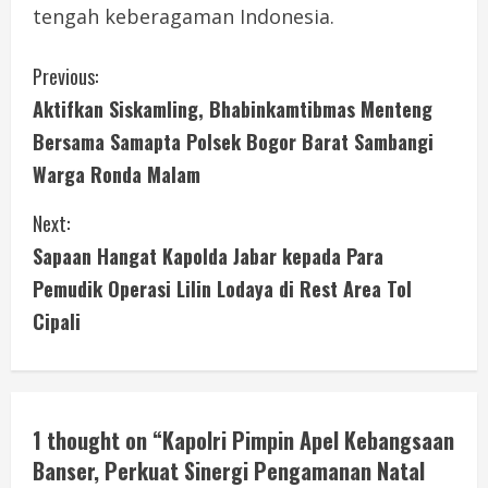
tengah keberagaman Indonesia.
C
Previous:
Aktifkan Siskamling, Bhabinkamtibmas Menteng
o
Bersama Samapta Polsek Bogor Barat Sambangi
n
Warga Ronda Malam
t
Next:
i
Sapaan Hangat Kapolda Jabar kepada Para
Pemudik Operasi Lilin Lodaya di Rest Area Tol
n
Cipali
u
e
R
1 thought on “
Kapolri Pimpin Apel Kebangsaan
Banser, Perkuat Sinergi Pengamanan Natal