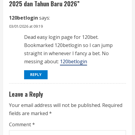
e
2025 dan Tahun Baru 2026
”
a
120betlogin
says:
d
03/01/2026 at 09:19
i
Dead easy login page for 120bet.
Bookmarked 120betlogin so I can jump
n
straight in whenever I fancy a bet. No
g
messing about:
120betlogin
REPLY
Leave a Reply
Your email address will not be published.
Required
fields are marked
*
Comment
*