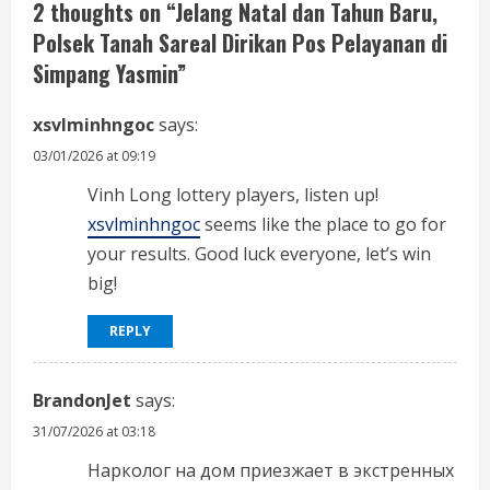
e
2 thoughts on “
Jelang Natal dan Tahun Baru,
Polsek Tanah Sareal Dirikan Pos Pelayanan di
R
Simpang Yasmin
”
e
xsvlminhngoc
says:
a
03/01/2026 at 09:19
d
Vinh Long lottery players, listen up!
i
xsvlminhngoc
seems like the place to go for
your results. Good luck everyone, let’s win
n
big!
g
REPLY
BrandonJet
says:
31/07/2026 at 03:18
Нарколог на дом приезжает в экстренных