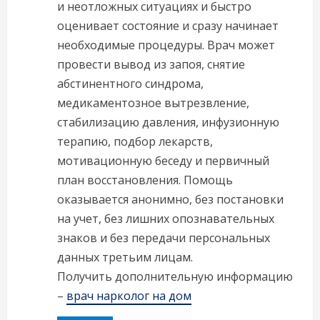
и неотложных ситуациях и быстро
оценивает состояние и сразу начинает
необходимые процедуры. Врач может
провести вывод из запоя, снятие
абстинентного синдрома,
медикаментозное вытрезвление,
стабилизацию давления, инфузионную
терапию, подбор лекарств,
мотивационную беседу и первичный
план восстановления. Помощь
оказывается анонимно, без постановки
на учет, без лишних опознавательных
знаков и без передачи персональных
данных третьим лицам.
Получить дополнительную информацию
–
врач нарколог на дом