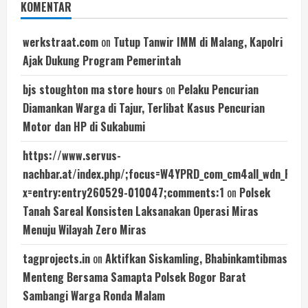
KOMENTAR
werkstraat.com
on
Tutup Tanwir IMM di Malang, Kapolri
Ajak Dukung Program Pemerintah
bjs stoughton ma store hours
on
Pelaku Pencurian
Diamankan Warga di Tajur, Terlibat Kasus Pencurian
Motor dan HP di Sukabumi
https://www.servus-
nachbar.at/index.php/;focus=W4YPRD_com_cm4all_wdn_Fl
x=entry:entry260529-010047;comments:1
on
Polsek
Tanah Sareal Konsisten Laksanakan Operasi Miras
Menuju Wilayah Zero Miras
tagprojects.in
on
Aktifkan Siskamling, Bhabinkamtibmas
Menteng Bersama Samapta Polsek Bogor Barat
Sambangi Warga Ronda Malam