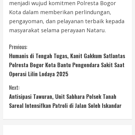
menjadi wujud komitmen Polresta Bogor
Kota dalam memberikan perlindungan,
pengayoman, dan pelayanan terbaik kepada
masyarakat selama perayaan Nataru.
C
Previous:
Humanis di Tengah Tugas, Kanit Gakkum Satlantas
o
Polresta Bogor Kota Bantu Pengendara Sakit Saat
n
Operasi Lilin Lodaya 2025
t
Next:
i
Antisipasi Tawuran, Unit Sabhara Polsek Tanah
Sareal Intensifkan Patroli di Jalan Soleh Iskandar
n
u