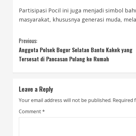
Partisipasi Pocil ini juga menjadi simbol 
masyarakat, khususnya generasi muda, mela
C
Previous:
Anggota Polsek Bogor Selatan Bantu Kakek yang
o
Tersesat di Pancasan Pulang ke Rumah
n
t
Leave a Reply
i
Your email address will not be published.
Required 
n
Comment
*
u
e