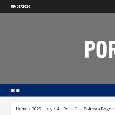
Skip
09/08/2026
to
content
PO
HOME
Home
2025
July
4
Polisi Cilik Polresta Bog