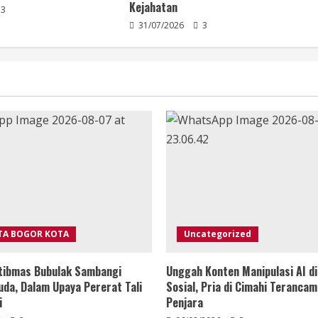
Kejahatan
3
31/07/2026
3
TA BOGOR KOTA
Uncategorized
tibmas Bubulak Sambangi
Unggah Konten Manipulasi AI d
da, Dalam Upaya Pererat Tali
Sosial, Pria di Cimahi Teranca
i
Penjara