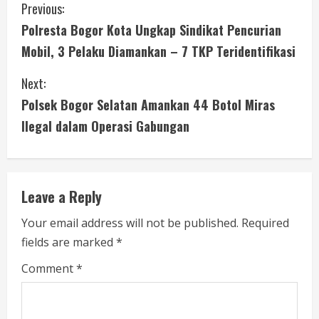
C
Previous:
Polresta Bogor Kota Ungkap Sindikat Pencurian
o
Mobil, 3 Pelaku Diamankan – 7 TKP Teridentifikasi
n
Next:
t
Polsek Bogor Selatan Amankan 44 Botol Miras
i
Ilegal dalam Operasi Gabungan
n
u
Leave a Reply
e
Your email address will not be published.
Required
fields are marked
*
R
Comment
*
e
a