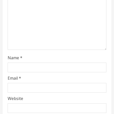
d
i
n
g
Name
*
Email
*
Website