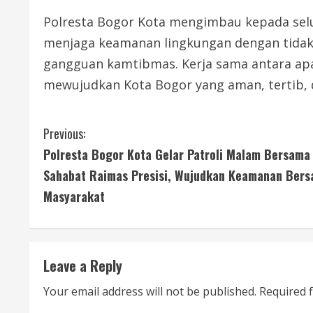
Polresta Bogor Kota mengimbau kepada selu
menjaga keamanan lingkungan dengan tidak
gangguan kamtibmas. Kerja sama antara ap
mewujudkan Kota Bogor yang aman, tertib, 
C
Previous:
Polresta Bogor Kota Gelar Patroli Malam Bersama
o
Sahabat Raimas Presisi, Wujudkan Keamanan Ber
n
Masyarakat
t
i
Leave a Reply
n
Your email address will not be published.
Required 
u