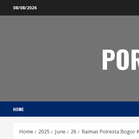
Skip
08/08/2026
to
content
PO
HOME
Home
2025
June
26
Raimas Polresta Bogor