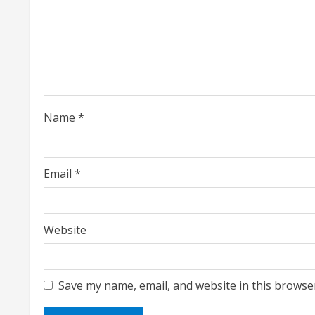
e
a
d
i
Name
*
n
g
Email
*
Website
Save my name, email, and website in this browse