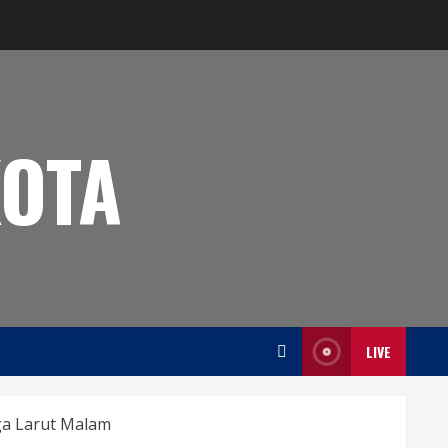
OTA
LIVE
ga Larut Malam