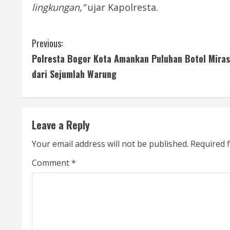
lingkungan,”
ujar Kapolresta.
C
Previous:
Polresta Bogor Kota Amankan Puluhan Botol Miras
o
dari Sejumlah Warung
n
t
Leave a Reply
i
Your email address will not be published.
Required 
n
Comment
*
u
e
R