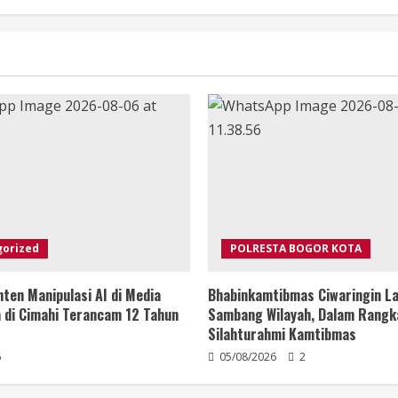
gorized
POLRESTA BOGOR KOTA
ten Manipulasi AI di Media
Bhabinkamtibmas Ciwaringin La
ia di Cimahi Terancam 12 Tahun
Sambang Wilayah, Dalam Rangk
Silahturahmi Kamtibmas
6
05/08/2026
2