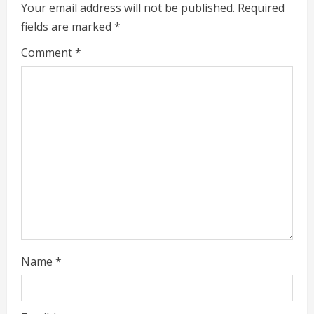
R
Your email address will not be published.
Required
fields are marked
*
e
Comment
*
a
d
i
n
g
Name
*