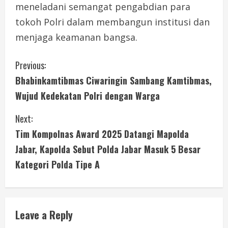
meneladani semangat pengabdian para
tokoh Polri dalam membangun institusi dan
menjaga keamanan bangsa.
C
Previous:
Bhabinkamtibmas Ciwaringin Sambang Kamtibmas,
o
Wujud Kedekatan Polri dengan Warga
n
Next:
t
Tim Kompolnas Award 2025 Datangi Mapolda
i
Jabar, Kapolda Sebut Polda Jabar Masuk 5 Besar
Kategori Polda Tipe A
n
u
e
Leave a Reply