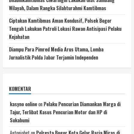
Bhabinkamtibmas Ciwaringin Lakukan Giat Sambang
Wilayah, Dalam Rangka Silahturahmi Kamtibmas
Ciptakan Kamtibmas Aman Kondusif, Polsek Bogor
Tengah Lakukan Patroli Lokasi Rawan Antisipasi Pelaku
Kejahatan
Diampu Para Pimred Media Arus Utama, Lomba
Jurnalistik Polda Jabar Terjamin Independen
KOMENTAR
kasyno online
on
Pelaku Pencurian Diamankan Warga di
Tajur, Terlibat Kasus Pencurian Motor dan HP di
Sukabumi
Antoniobet
on
Polresta Bogor Kota Gelar Razia Miras di