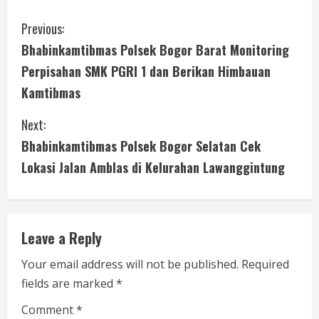
C
Previous:
Bhabinkamtibmas Polsek Bogor Barat Monitoring
o
Perpisahan SMK PGRI 1 dan Berikan Himbauan
n
Kamtibmas
t
Next:
i
Bhabinkamtibmas Polsek Bogor Selatan Cek
Lokasi Jalan Amblas di Kelurahan Lawanggintung
n
u
e
Leave a Reply
R
Your email address will not be published.
Required
fields are marked
*
e
Comment
*