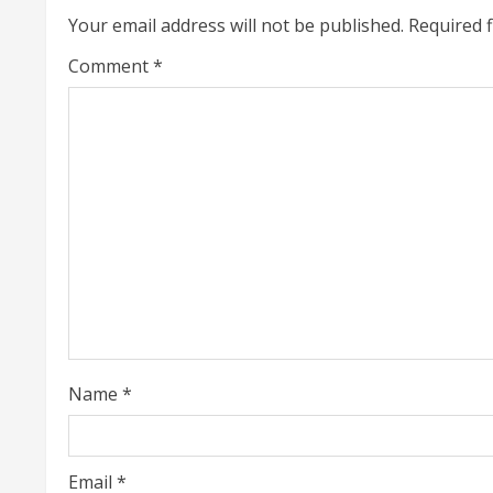
Your email address will not be published.
Required 
n
Comment
*
u
e
R
e
a
d
i
Name
*
n
g
Email
*