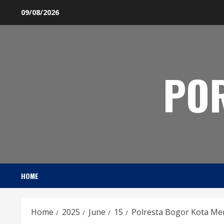
Skip
09/08/2026
to
content
PO
HOME
Home
2025
June
15
Polresta Bogor Kota Me